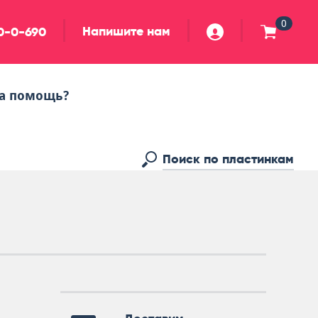
0
Напишите нам
90-0-690
а помощь?