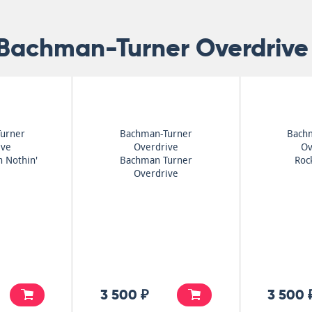
Bachman-Turner Overdrive
urner
Bachman-Turner
Bach
ive
Overdrive
Ov
n Nothin'
Bachman Turner
Roc
Overdrive
3 500 ₽
3 500 