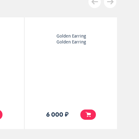
Styx
The Serpent Is Rising
10 000 ₽