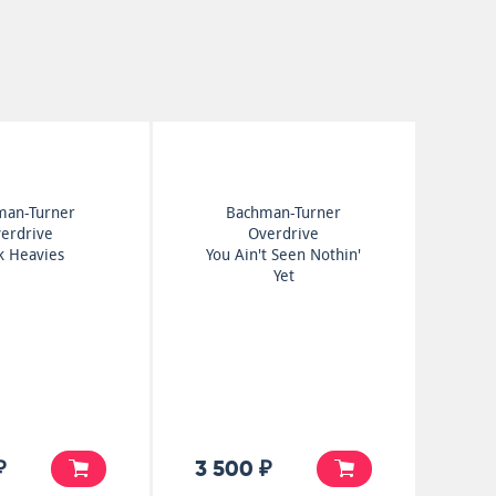
man-Turner
Bachman-Turner
erdrive
Overdrive
k Heavies
You Ain't Seen Nothin'
Yet
₽
3 500 ₽