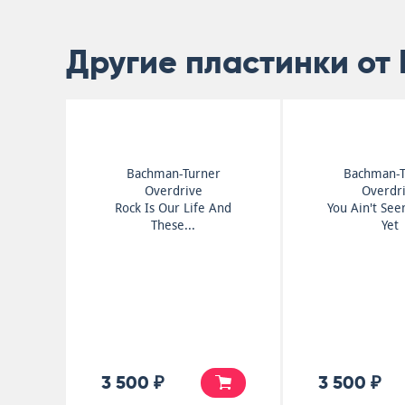
Другие пластинки от 
Bachman-Turner
Bachman-T
Overdrive
Overdr
Rock Is Our Life And
You Ain't See
These...
Yet
3 500 ₽
3 500 ₽