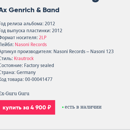
Ax Genrich & Band
Год релиза альбома: 2012
Год выпуска пластинки: 2012
Формат носителя:
2LP
Лейбл:
Nasoni Records
Артикул производителя: Nasoni Records – Nasoni 123
Стиль:
Krautrock
Состояние: Factory sealed
Страна: Germany
Код товара: 00-00041477
Ex-Guru Guru
купить за 4 900 ₽
есть в наличии