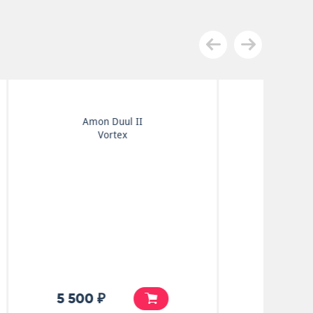
Amon Duul II
Phallus Dei
6 500 ₽