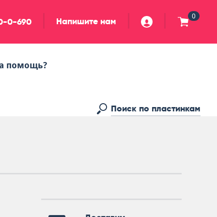
0
Напишите нам
90-0-690
а помощь?