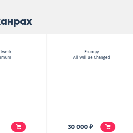
жанрах
Amon Duul II
Amon Duul II
Vortex
Vive La Trance
5 500 ₽
5 500 ₽