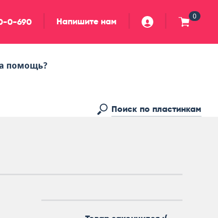
0
Напишите нам
90-0-690
а помощь?