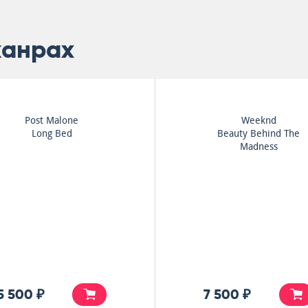
жанрах
Post Malone
Weeknd
Long Bed
Beauty Behind The
Madness
5 500 ₽
7 500 ₽