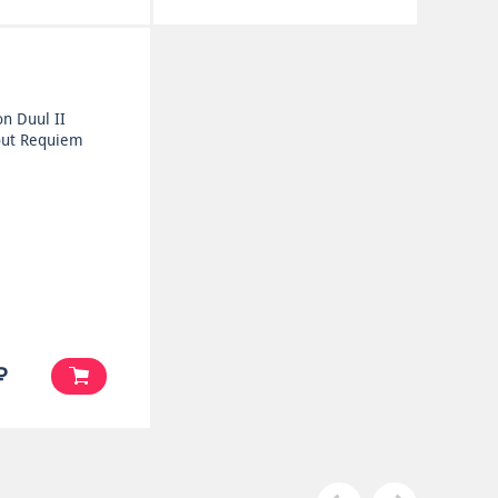
n Duul II
out Requiem
₽