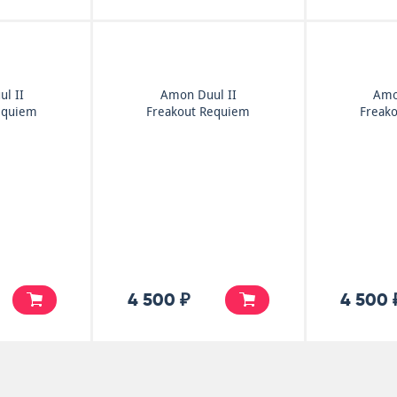
l II
Amon Duul II
Amo
equiem
Freakout Requiem
Freak
4 500 ₽
4 500 