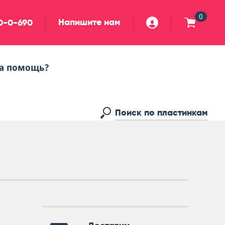
0
Напишите нам
90-0-690
а помощь?