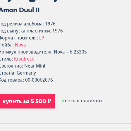
Amon Duul II
Год релиза альбома: 1976
Год выпуска пластинки: 1976
Формат носителя:
LP
Лейбл:
Nova
Артикул производителя: Nova – 6.23305
Стиль:
Krautrock
Состояние: Near Mint
Страна: Germany
Код товара: 00-00062076
купить за 5 500 ₽
есть в наличии