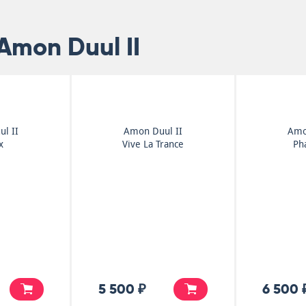
Amon Duul II
l II
Amon Duul II
Amo
x
Vive La Trance
Ph
5 500 ₽
6 500 