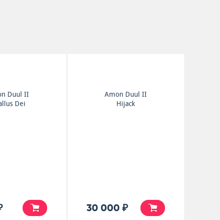
n Duul II
Amon Duul II
allus Dei
Hijack
₽
30 000 ₽