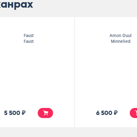
жанрах
Faust
Amon Duul
Faust
Minnelied
5 500 ₽
6 500 ₽