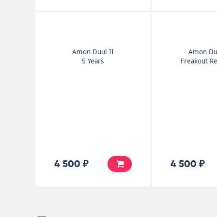
Amon Duul II
Amon Duu
5 Years
Freakout R
4 500 ₽
4 500 ₽