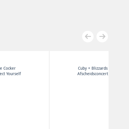
Rolling Stones
Big Hits (High Tide And
Green Grass)