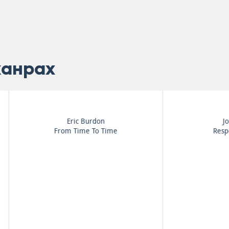
жанрах
Joe Cocker
Cuby + Blizzards
Respect Yourself
Afscheidsconcert