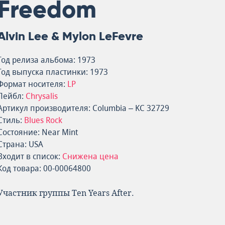
Freedom
Alvin Lee & Mylon LeFevre
Год релиза альбома: 1973
Год выпуска пластинки: 1973
Формат носителя:
LP
Лейбл:
Chrysalis
Артикул производителя: Columbia – KC 32729
Стиль:
Blues Rock
Состояние: Near Mint
Страна: USA
Входит в список:
Снижена цена
Код товара: 00-00064800
Участник группы Ten Years After.