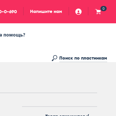
0
Напишите нам
90-0-690
а помощь?