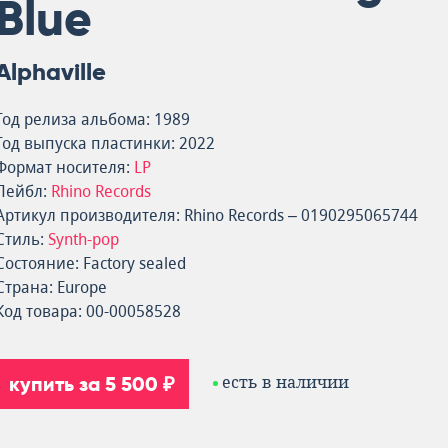
Blue
Alphaville
Год релиза альбома: 1989
Год выпуска пластинки: 2022
Формат носителя:
LP
Лейбл:
Rhino Records
Артикул производителя: Rhino Records – 0190295065744
Стиль:
Synth-pop
Состояние: Factory sealed
Страна: Europe
Код товара: 00-00058528
купить за 5 500 ₽
есть в наличии