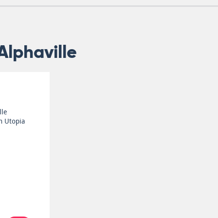
lphaville
lle
n Utopia