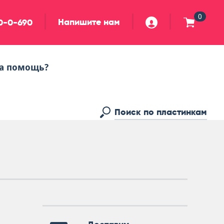
0
Напишите нам
90-0-690
а помощь?