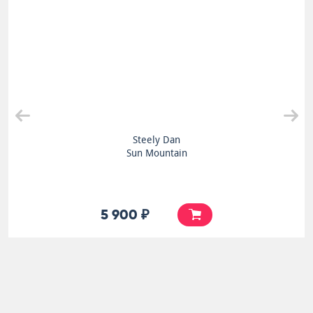
Nucleus
Live 1970
7 500 ₽