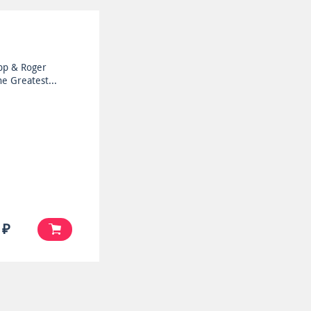
pp & Roger
he Greatest...
 ₽