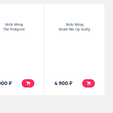
Nicki Minaj
Nicki Minaj
The Pinkprint
Beam Me Up Scotty
000 ₽
4 900 ₽