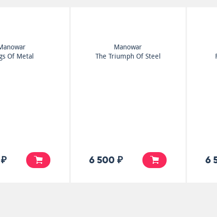
Manowar
Manowar
gs Of Metal
The Triumph Of Steel
 ₽
6 500 ₽
6 