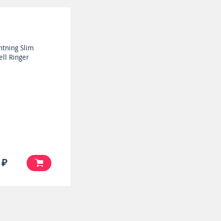
htning Slim
ell Ringer
 ₽