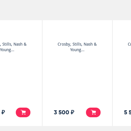
, Stills, Nash &
Crosby, Stills, Nash &
C
Young...
Young...
 ₽
3 500 ₽
5 