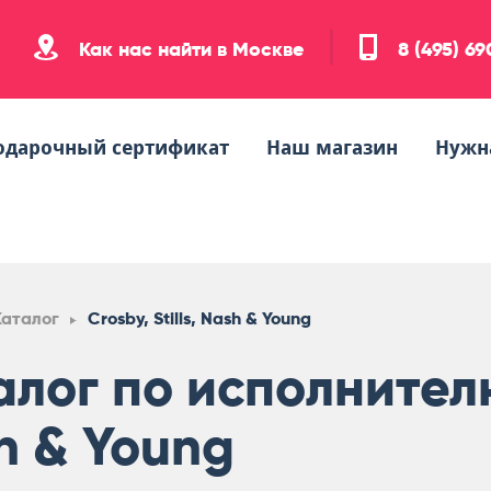
Как нас найти в Москве
8 (495) 6
одарочный сертификат
Наш магазин
Нужн
Каталог
Crosby, Stills, Nash & Young
лог по исполнителю 
h & Young