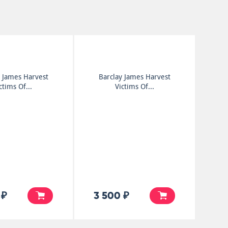
y James Harvest
Barclay James Harvest
ctims Of...
Victims Of...
 ₽
3 500 ₽