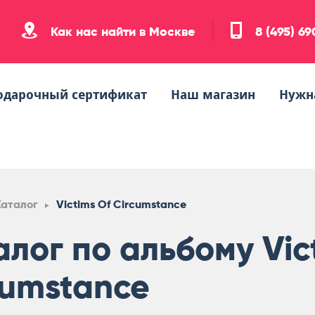
Как нас найти в Москве
8 (495) 6
одарочный сертификат
Наш магазин
Нужн
Каталог
Victims Of Circumstance
алог по альбому Vic
cumstance