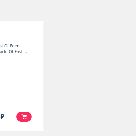
st Of Eden
rld Of East ...
 ₽