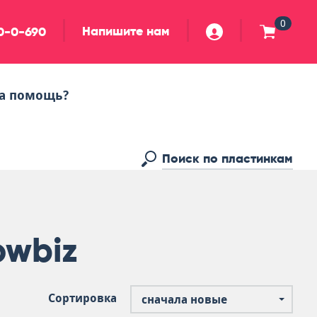
0
Напишите нам
90-0-690
а помощь?
owbiz
Сортировка
сначала новые