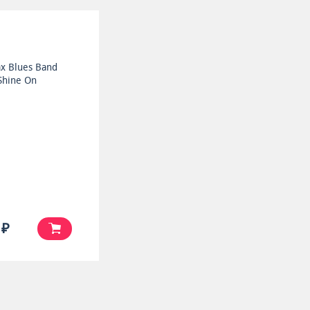
ax Blues Band
Shine On
 ₽