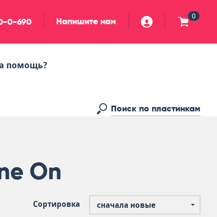
0
Напишите нам
90-0-690
а помощь?
ine On
Сортировка
сначала новые