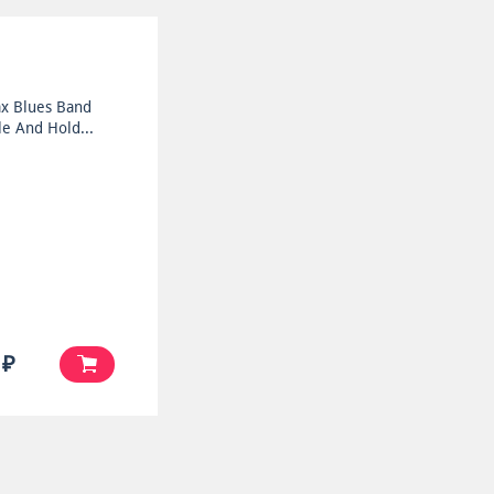
ax Blues Band
e And Hold...
 ₽