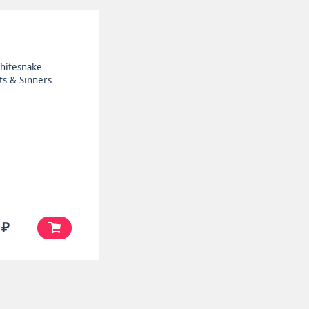
hitesnake
ts & Sinners
 ₽