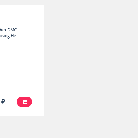
Run-DMC
ising Hell
 ₽