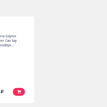
oria Gaynor
er Can Say
oodbye...
 ₽