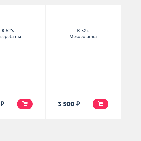
B-52's
B-52's
sopotamia
Mesopotamia
 ₽
3 500 ₽