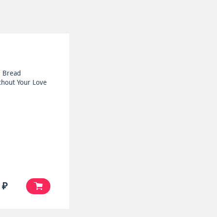
Bread
thout Your Love
 ₽