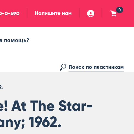
0
Напишите нам
90-0-690
а помощь?
2.
! At The Star-
ny; 1962.