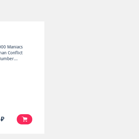
000 Maniacs
an Conflict
umber...
 ₽