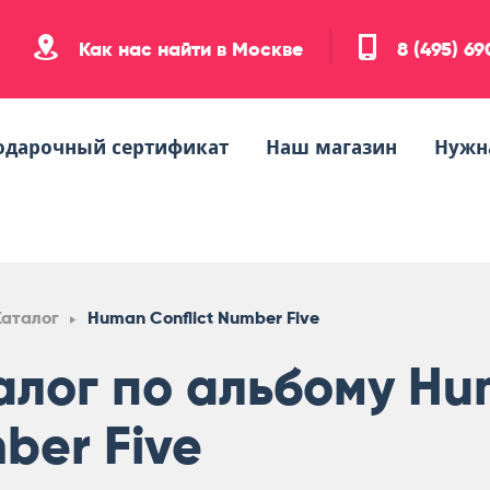
Как нас найти в Москве
8 (495) 6
одарочный сертификат
Наш магазин
Нужн
Каталог
Human Conflict Number Five
алог по альбому Hum
ber Five