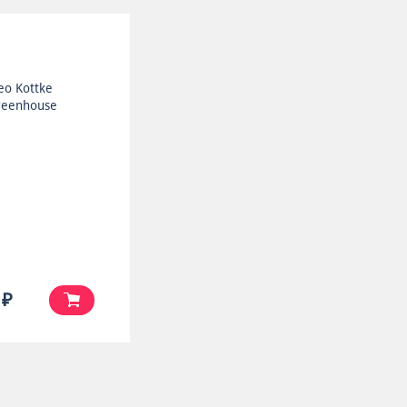
eo Kottke
reenhouse
 ₽