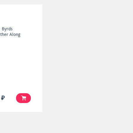
Byrds
rther Along
 ₽