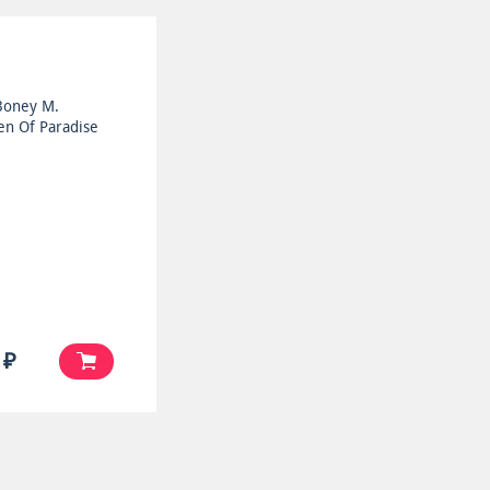
Boney M.
en Of Paradise
 ₽