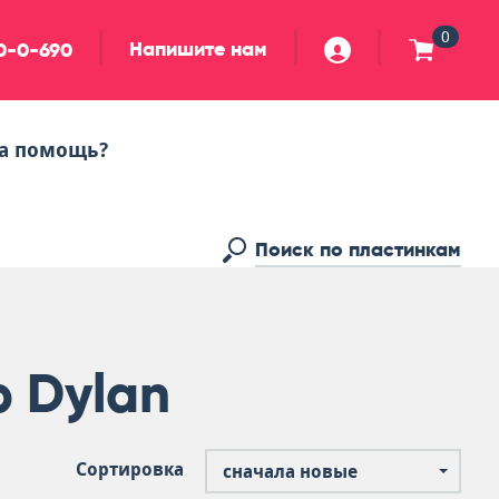
0
Напишите нам
90-0-690
а помощь?
b Dylan
Сортировка
сначала новые