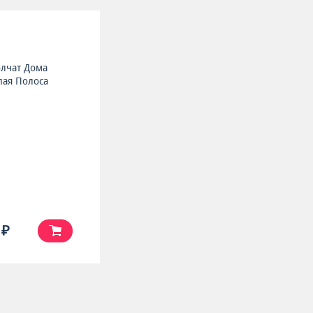
лчат Дома
лая Полоса
 ₽