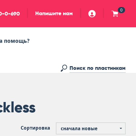
0
Напишите нам
90-0-690
а помощь?
kless
Сортировка
сначала новые